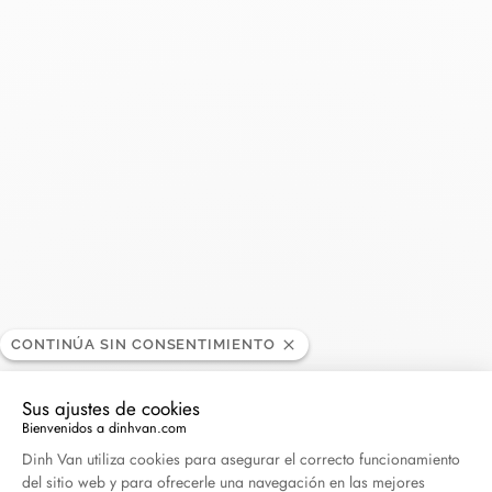
dinh
BOUTIQUE
van
-
Marais
35, rue Vieille
du Temple
75004 Paris,
Francia
CONTINÚA SIN CONSENTIMIENTO
+33 (0)1 47 23
59 42
Sus ajustes de cookies
+33 (0)7 88 51
Bienvenidos a dinhvan.com
98 77
Plataforma de Gestión de Consentimiento: Persona
Dinh Van utiliza cookies para asegurar el correcto funcionamiento
del sitio web y para ofrecerle una navegación en las mejores