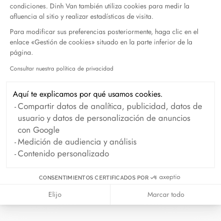
condiciones. Dinh Van también utiliza cookies para medir la
Touch
DISTRIBUIDOR
afluencia al sitio y realizar estadísticas de visita.
of
Para modificar sus preferencias posteriormente, haga clic en el
Gold
enlace «Gestión de cookies» situado en la parte inferior de la
página.
5490 Spring
Garden Rd
Consultar nuestra política de privacidad
Axeptio consent
NS B3J 1G4
Halifax,
Aquí te explicamos por qué usamos cookies.
Canadá
Compartir datos de analítica, publicidad, datos de
usuario y datos de personalización de anuncios
+1 902-423-
con Google
5600
Medición de audiencia y análisis
Contenido personalizado
Moyer
DISTRIBUIDOR
Fine
CONSENTIMIENTOS CERTIFICADOS POR
Jewelers
Elijo
Marcar todo
14727