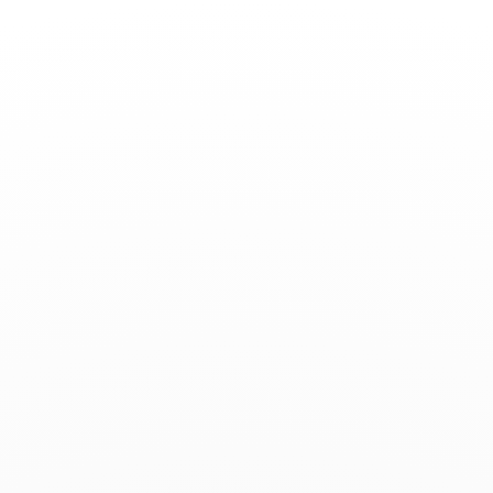
Toggle
Nav
ENCONTRAR UNA
TIENDA
152
9
18
11
9
12
2
12
2
4
4