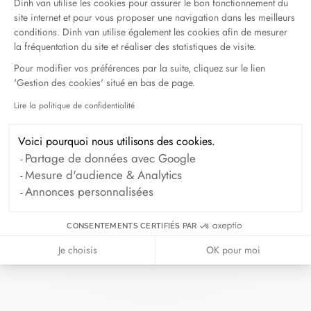
Dinh van utilise les cookies pour assurer le bon fonctionnement du
Touch
REVENDEUR
site internet et pour vous proposer une navigation dans les meilleurs
of
conditions. Dinh van utilise également les cookies afin de mesurer
la fréquentation du site et réaliser des statistiques de visite.
Gold
Pour modifier vos préférences par la suite, cliquez sur le lien
5490 Spring
'Gestion des cookies' situé en bas de page.
Garden Rd
Lire la politique de confidentialité
Axeptio consent
NS B3J 1G4
Halifax,
Voici pourquoi nous utilisons des cookies.
Canada
Partage de données avec Google
+1 902-423-
Mesure d'audience & Analytics
5600
Annonces personnalisées
CONSENTEMENTS CERTIFIÉS PAR
Moyer
REVENDEUR
Je choisis
OK pour moi
Fine
Jewelers
14727